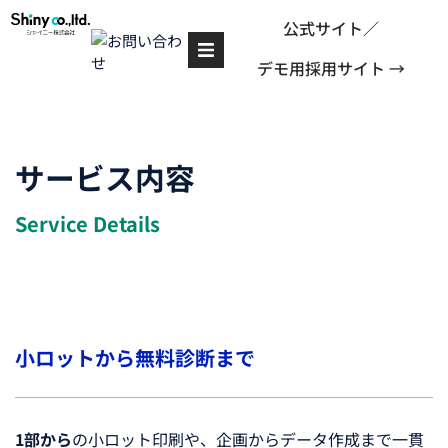
公式サイト／
デモ用採用サイト →
HOME
会社情報
サービス内容
事業紹介
Service Details
実績紹介
よくあるご質問
お知らせ
小ロットから無料診断まで
1部から
の小ロット印刷や、企画からデータ作成まで一貫